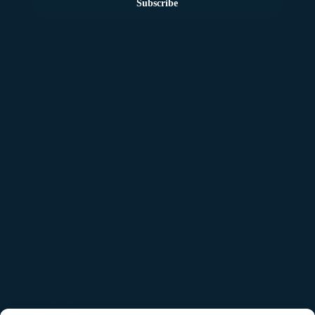
Subscribe
Explore Our Resources
Leadership Blog
Business Coaching
Wellness Programs
Financial Empowerment
Connect With Us
Contact Fadler
Join Our Community
Follow on LinkedIn
Subscribe to Podcast
Discover More