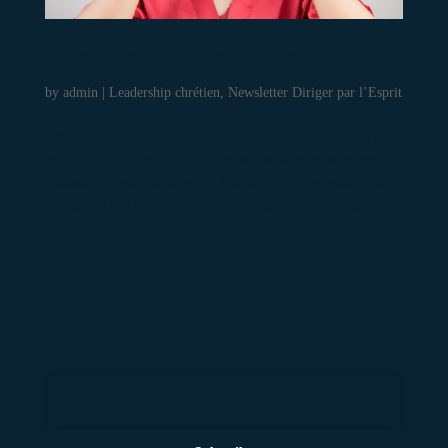
Fatigué à tout porter seul ? | Découvre le secret
de Proverbes 31
by
admin
|
Leadership chrétien
,
Newsletter Diriger par l’Esprit
Fatigué à tout porter seul ? Tu es épuisé d’essayer de tout gérer
seul ? Voici le secret caché de Proverbes 31 pour retrouver
puissance et paix. Combien de fois as-tu eu l’impression que tu
devais être fort partout : au travail, dans ta famille, dans ton
couple, dans...
Stay Updated with Our Insights