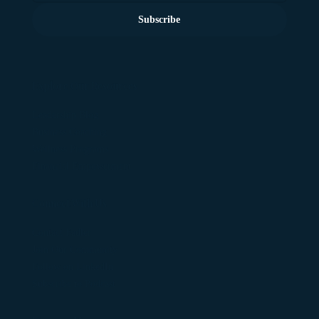
Subscribe
Explore Our Resources
Leadership Blog
Business Coaching
Wellness Programs
Financial Empowerment
Connect With Us
Contact Fadler
Join Our Community
Follow on LinkedIn
Subscribe to Podcast