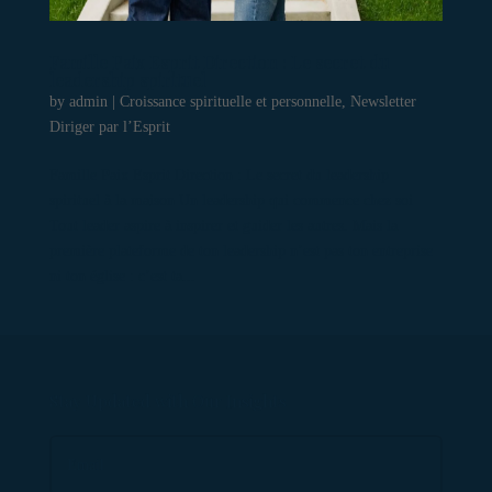
Famille Paix Esprit Direction : Le secret du
leadership spirituel
by
admin
|
Croissance spirituelle et personnelle
,
Newsletter
Diriger par l’Esprit
Famille Paix Esprit Direction : Le secret du leadership
spirituel à la maison Un leadership qui commence chez soi
Tout leader aspire à inspirer et guider les autres. Mais la
première plateforme de ton leadership n’est pas ton entreprise
ni ton église : c’est ta...
Stay Updated with Our Insights