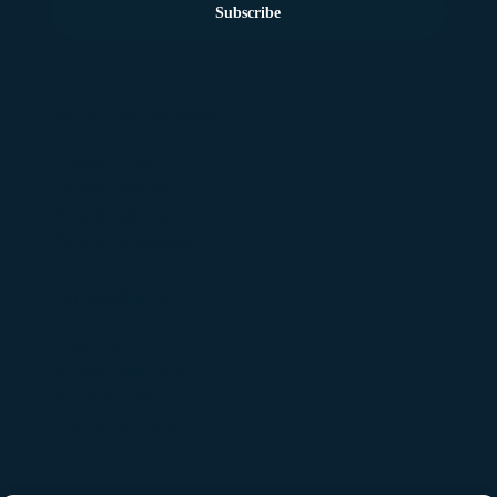
Subscribe
Explore Our Resources
Leadership Blog
Business Coaching
Wellness Programs
Financial Empowerment
Connect With Us
Contact Fadler
Join Our Community
Follow on LinkedIn
Subscribe to Podcast
Discover More