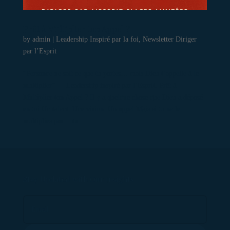
Prêt à Multiplier ton Appel ?
by
admin
|
Leadership Inspiré par la foi
,
Newsletter Diriger
par l’Esprit
“Personne ne sait ce que tu portes… mais Dieu t’appelle à le
multiplier” — Leadership inspiré par l’Esprit. Prêt à
Multiplier ton Appel ? Il y a quelque chose que Dieu a déposé
en toi.Un talent. Une vision. Un appel.Mais si tu ne le
multiplies pas… tu...
Stay Updated with Our Insights