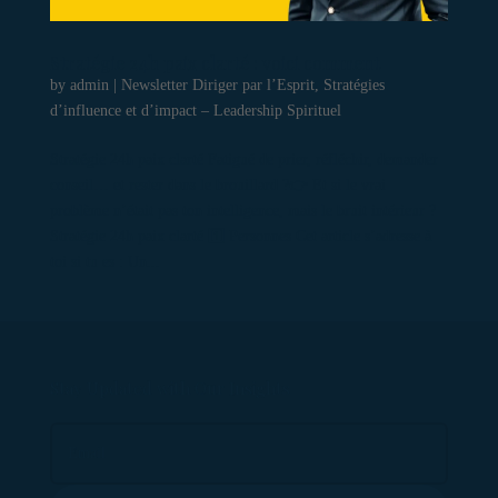
Stratégie 24h paix clarté : voici comment
by
admin
|
Newsletter Diriger par l’Esprit
,
Stratégies
d’influence et d’impact – Leadership Spirituel
Stratégie 24h paix clarté Fatigué de prier, réfléchir, demander
conseil… et rester dans le brouillard ?👉 Et si le vrai
problème n’était pas ton intelligence, mais le bruit intérieur ?
Stratégie 24h paix clarté 1️⃣ Personnes Cet article s’adresse à
toi si tu es : Un...
Stay Updated with Our Insights