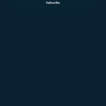
Subscribe
Explore Our Resources
Leadership Blog
Business Coaching
Wellness Programs
Financial Empowerment
Connect With Us
Contact Fadler
Join Our Community
Follow on LinkedIn
Subscribe to Podcast
Discover More