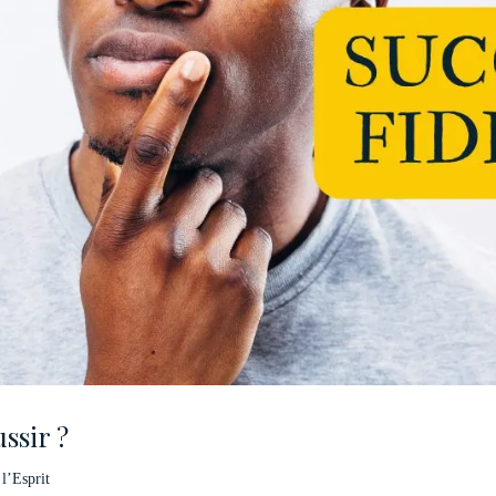
ssir ?
 l’Esprit