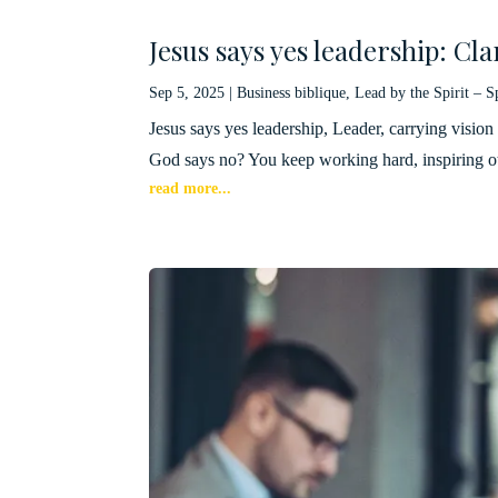
Jesus says yes leadership: Cla
Sep 5, 2025
|
Business biblique
,
Lead by the Spirit – S
Jesus says yes leadership, Leader, carrying vision
God says no? You keep working hard, inspiring ot
read more...