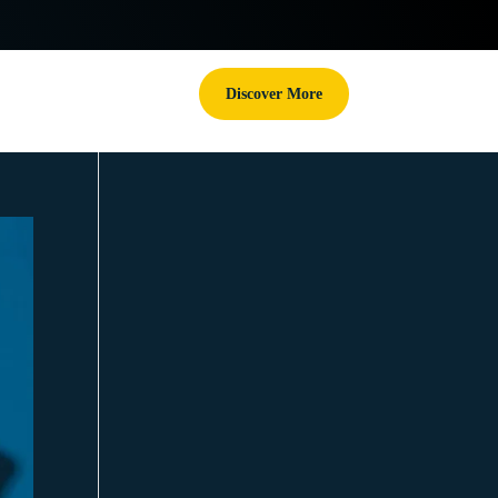
Discover More