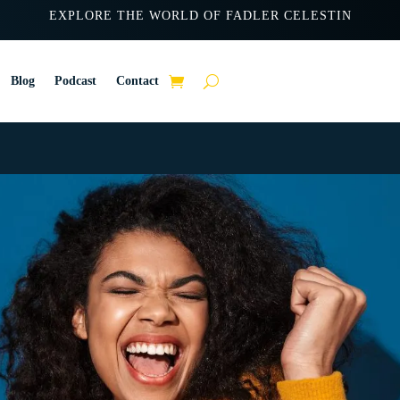
EXPLORE THE WORLD OF FADLER CELESTIN
Blog
Podcast
Contact