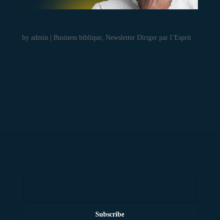
Clarté Divine Leadership : La clé du vrai succès
by
admin
|
Business biblique
,
Newsletter Diriger par l’Esprit
Clarté Divine Leadership : La clé du vrai succès Proverbes 18 :
La Clarté Divine pour le Leader – Diriger par l’Esprit Dans un
monde où les leaders sont constamment sous pression pour
performer, décider vite et inspirer, il est facile de tomber dans
le...
Stay Updated with Our Insights
Subscribe