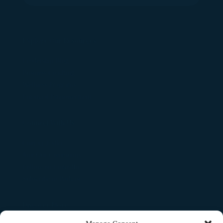
Explore Our Resources
Leadership Blog
Business Coaching
Wellness Programs
Financial Empowerment
Connect With Us
Contact Fadler
Join Our Community
Follow on LinkedIn
Subscribe to Podcast
Discover More