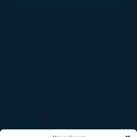
Explore Our Resources
Leadership Blog
Business Coaching
Wellness Programs
Financial Empowerment
Connect With Us
Contact Fadler
Join Our Community
Follow on LinkedIn
Subscribe to Podcast
Discover More