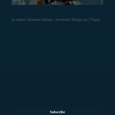
Leadership biblique – Richesse ou sagesse ?
by
admin
|
Business biblique
,
Newsletter Diriger par l’Esprit
Richesse ou sagesse ? Le choix décisif pour un leader biblique
💡 – Diriger par l’Esprit : la vraie richesse d’un leader –
Leadership Biblique Leadership Biblique | Proverbes 17:16 dit
:« À quoi sert l’argent dans la main de l’insensé ? À acheter la
sagesse...
Stay Updated with Our Insights
Subscribe